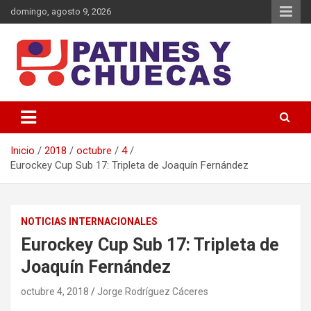
Saltar
domingo, agosto 9, 2026
al
contenido
Memoria y Actualidad del Hockey-Patín Nacional e Internacional
Patines y Chuecas
Inicio
2018
octubre
4
Eurockey Cup Sub 17: Tripleta de Joaquín Fernández
NOTICIAS INTERNACIONALES
Eurockey Cup Sub 17: Tripleta de
Joaquín Fernández
octubre 4, 2018
Jorge Rodríguez Cáceres