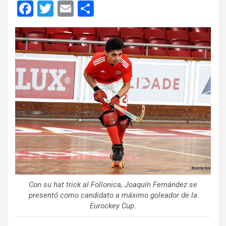
F
T
E
C
a
wi
m
o
ce
tt
ail
m
b
er
p
o
ar
o
tir
k
Con su hat trick al Follonica, Joaquín Fernández se
presentó como candidato a máximo goleador de la
Eurockey Cup.