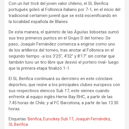
Con un
hat trick
del joven valor chileno, el SL Benfica
portugués goleó al Follonica italiano por 7-1, en el inicio del
tradicional certamen juvenil que se está escenificando en
la localidad española de Blanes.
De esta manera, el quinteto de las
Águilas
lisboetas sumó
sus tres primeros puntos en el Grupo D del torneo. De
paso, Joaquín Fernández comienza a erigirse como uno
de los artilleros del torneo, tras anotar al Follonica en el
segundo tiempo -a los 3’25”, 4’32” y 8’17” sin contar que
también tuvo un tiro libre que desvió el portero rival- luego
que la primera etapa finalizó 1-1.
El SL Benfica continuará su derrotero en este cónclave
deportivo, que reúne a los principales clubes europeos con
sus respectivos elencos Sub 17, este viernes cuando
enfrente al equipo inglés Herne Bay RHC, a partir de las
7.45 horas de Chile; y al FC Barcelona, a partir de las 13.30
horas.
Etiquetas:
Benfica
,
Eurockey Sub 17
,
Joaquín Fernández
,
SL Benfica