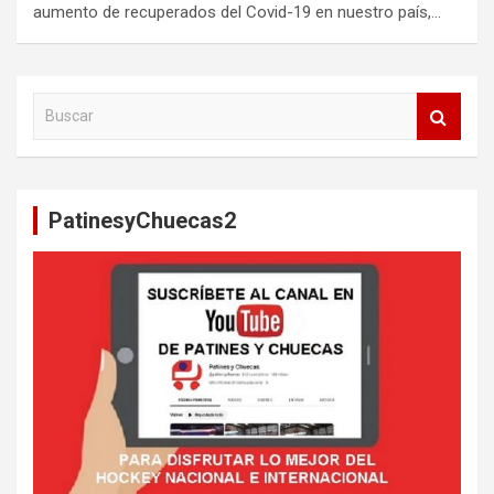
aumento de recuperados del Covid-19 en nuestro país,…
B
u
s
c
a
PatinesyChuecas2
r