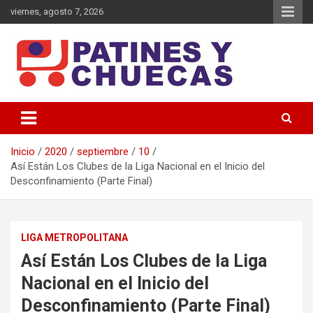
Saltar
viernes, agosto 7, 2026
al
contenido
Memoria y Actualidad del Hockey-Patín Nacional e Internacional
Patines y Chuecas
Inicio
2020
septiembre
10
Así Están Los Clubes de la Liga Nacional en el Inicio del
Desconfinamiento (Parte Final)
LIGA METROPOLITANA
Así Están Los Clubes de la Liga
Nacional en el Inicio del
Desconfinamiento (Parte Final)