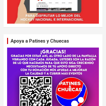
Apoya a Patines y Chuecas