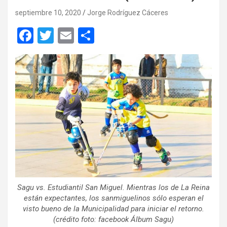
septiembre 10, 2020
Jorge Rodríguez Cáceres
F
T
E
C
a
wi
m
o
ce
tt
ail
m
b
er
p
o
ar
o
tir
k
Sagu vs. Estudiantil San Miguel. Mientras los de La Reina
están expectantes, los sanmiguelinos sólo esperan el
visto bueno de la Municipalidad para iniciar el retorno.
(crédito foto: facebook Álbum Sagu)