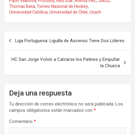
Patín Vilanova
,
Procolos
,
Red Star
,
Rhinos PAC
,
SAGU
,
Thomas Bata
,
Torneo Nacional de Hockey
,
Universidad Católica
,
Universidad de Chile
,
Usach
Navegación
Liga Portuguesa: Liguilla de Ascenso Tiene Dos Líderes
de
entradas
HC San Jorge Volvió a Calzarse los Patines y Empuñar
la Chueca
Deja una respuesta
Tu dirección de correo electrónico no será publicada.
Los
campos obligatorios están marcados con
*
Comentario
*