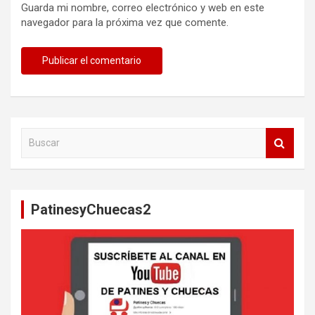
Guarda mi nombre, correo electrónico y web en este
navegador para la próxima vez que comente.
B
u
s
c
a
PatinesyChuecas2
r