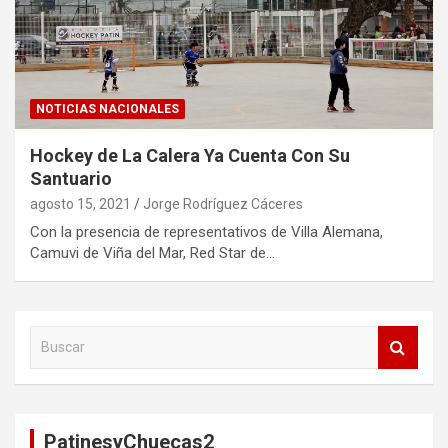
NOTICIAS NACIONALES
Hockey de La Calera Ya Cuenta Con Su
Santuario
agosto 15, 2021
Jorge Rodríguez Cáceres
Con la presencia de representativos de Villa Alemana,
Camuvi de Viña del Mar, Red Star de…
B
u
s
c
a
PatinesyChuecas2
r