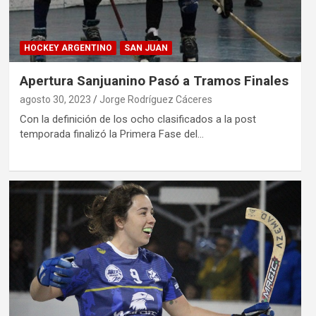
HOCKEY ARGENTINO
SAN JUAN
Apertura Sanjuanino Pasó a Tramos Finales
agosto 30, 2023
Jorge Rodríguez Cáceres
Con la definición de los ocho clasificados a la post
temporada finalizó la Primera Fase del…