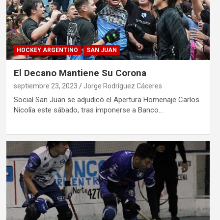
HOCKEY ARGENTINO
SAN JUAN
El Decano Mantiene Su Corona
septiembre 23, 2023
Jorge Rodríguez Cáceres
Social San Juan se adjudicó el Apertura Homenaje Carlos
Nicolía este sábado, tras imponerse a Banco…