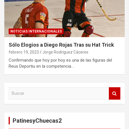
NOTICIAS INTERNACIONALES
Sólo Elogios a Diego Rojas Tras su Hat Trick
febrero 19, 2023
Jorge Rodríguez Cáceres
Confirmando que hoy por hoy es una de las figuras del
Reus Deportiu en la competencia…
B
u
s
c
a
PatinesyChuecas2
r