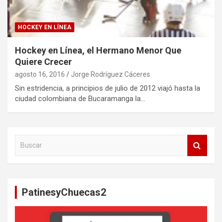
HOCKEY EN LÍNEA
Hockey en Línea, el Hermano Menor Que
Quiere Crecer
agosto 16, 2016
Jorge Rodríguez Cáceres
Sin estridencia, a principios de julio de 2012 viajó hasta la
ciudad colombiana de Bucaramanga la…
B
u
s
c
a
PatinesyChuecas2
r