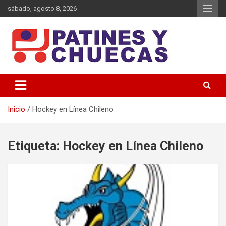
Saltar
sábado, agosto 8, 2026
al
contenido
Memoria y Actualidad del Hockey-Patín Nacional e Internacional
Patines y Chuecas
Inicio
Hockey en Línea Chileno
Etiqueta:
Hockey en Línea Chileno