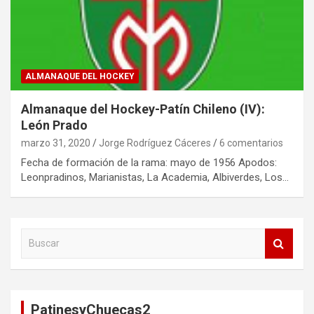
ALMANAQUE DEL HOCKEY
Almanaque del Hockey-Patín Chileno (IV):
León Prado
marzo 31, 2020
Jorge Rodríguez Cáceres
6 comentarios
Fecha de formación de la rama: mayo de 1956 Apodos:
Leonpradinos, Marianistas, La Academia, Albiverdes, Los…
B
u
s
c
a
PatinesyChuecas2
r