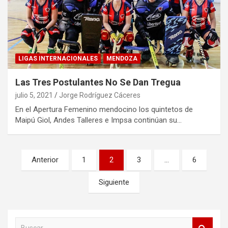
LIGAS INTERNACIONALES
MENDOZA
Las Tres Postulantes No Se Dan Tregua
julio 5, 2021
Jorge Rodríguez Cáceres
En el Apertura Femenino mendocino los quintetos de
Maipú Giol, Andes Talleres e Impsa continúan su…
Paginación
Anterior
1
2
3
…
6
de
Siguiente
entradas
B