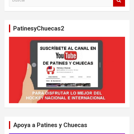
u
s
c
a
PatinesyChuecas2
r
Apoya a Patines y Chuecas