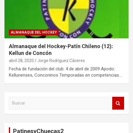
ALMANAQUE DEL HOCKEY
Almanaque del Hockey-Patín Chileno (12):
Kellun de Concón
abril 28, 2020
Jorge Rodríguez Cáceres
Fecha de fundación del club: 4 de abril de 2009 Apodo:
Kellunenses, Conconinos Temporadas en competencias…
B
u
s
c
a
PatinesyChuecas2
r