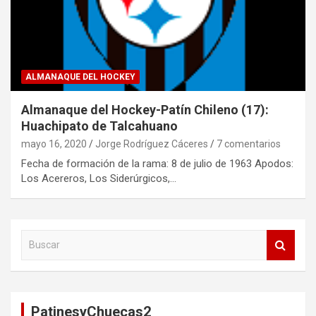
ALMANAQUE DEL HOCKEY
Almanaque del Hockey-Patín Chileno (17):
Huachipato de Talcahuano
mayo 16, 2020
Jorge Rodríguez Cáceres
7 comentarios
Fecha de formación de la rama: 8 de julio de 1963 Apodos:
Los Acereros, Los Siderúrgicos,…
B
u
s
c
a
PatinesyChuecas2
r