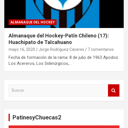
ALMANAQUE DEL HOCKEY
Almanaque del Hockey-Patín Chileno (17):
Huachipato de Talcahuano
mayo 16, 2020
Jorge Rodríguez Cáceres
7 comentarios
Fecha de formación de la rama: 8 de julio de 1963 Apodos:
Los Acereros, Los Siderúrgicos,…
B
u
s
c
a
PatinesyChuecas2
r