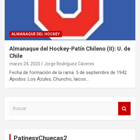
ALMANAQUE DEL HOCKEY
Almanaque del Hockey-Patín Chileno (II): U. de
Chile
marzo 24, 2020
Jorge Rodríguez Cáceres
Fecha de formación de la rama: 5 de septiembre de 1942
Apodos: Los Azules, Chuncho, laicos…
B
u
s
c
a
PatinesyChuecas2
r