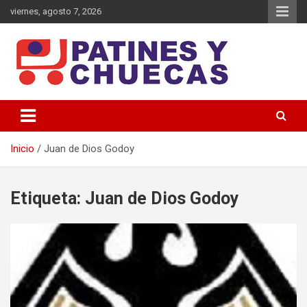
Saltar
viernes, agosto 7, 2026
al
contenido
Memoria y Actualidad del Hockey-Patín Nacional e Internacional
Patines y Chuecas
Inicio
Juan de Dios Godoy
Etiqueta:
Juan de Dios Godoy