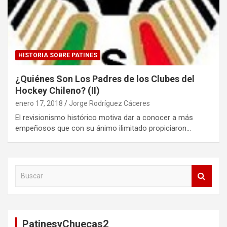
HISTORIA SOBRE PATINES
¿Quiénes Son Los Padres de los Clubes del
Hockey Chileno? (II)
enero 17, 2018
Jorge Rodríguez Cáceres
El revisionismo histórico motiva dar a conocer a más
empeñosos que con su ánimo ilimitado propiciaron…
B
u
s
c
a
PatinesyChuecas2
r