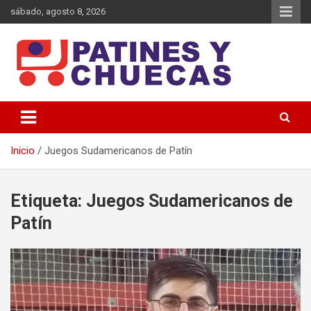
Saltar
sábado, agosto 8, 2026
al
contenido
Memoria y Actualidad del Hockey-Patín Nacional e Internacional
Patines y Chuecas
Inicio
Juegos Sudamericanos de Patín
Etiqueta:
Juegos Sudamericanos de
Patín