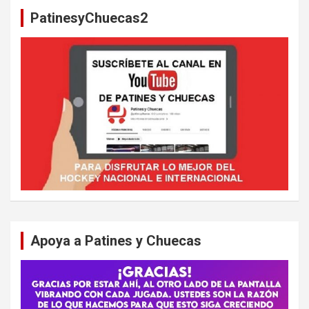
a
PatinesyChuecas2
r
Apoya a Patines y Chuecas