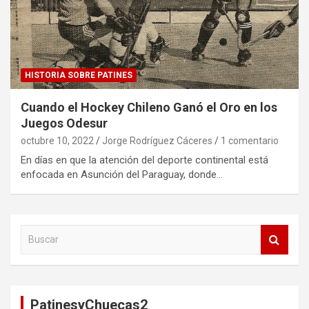
HISTORIA SOBRE PATINES
Cuando el Hockey Chileno Ganó el Oro en los
Juegos Odesur
octubre 10, 2022
Jorge Rodríguez Cáceres
1 comentario
En días en que la atención del deporte continental está
enfocada en Asunción del Paraguay, donde…
B
u
s
c
a
PatinesyChuecas2
r