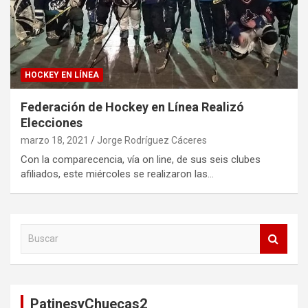
HOCKEY EN LÍNEA
Federación de Hockey en Línea Realizó
Elecciones
marzo 18, 2021
Jorge Rodríguez Cáceres
Con la comparecencia, vía on line, de sus seis clubes
afiliados, este miércoles se realizaron las…
B
u
s
c
a
PatinesyChuecas2
r