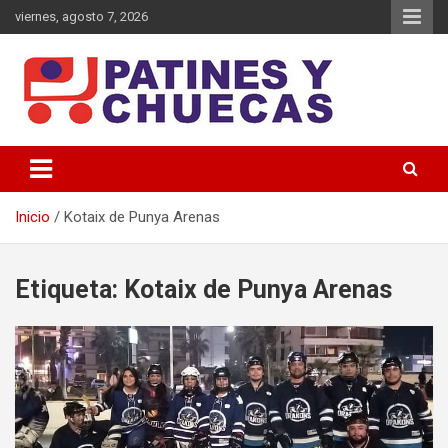
Saltar
viernes, agosto 7, 2026
al
contenido
Memoria y Actualidad del Hockey-Patín Nacional e Internacional
Patines y Chuecas
Inicio
Kotaix de Punya Arenas
Etiqueta:
Kotaix de Punya Arenas