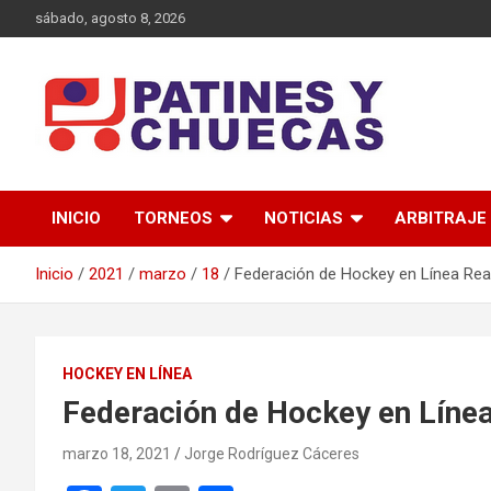
Saltar
sábado, agosto 8, 2026
al
contenido
Memoria y Actualidad del Hockey-Patín Nacional e Internaciona
Patines y Chuecas
INICIO
TORNEOS
NOTICIAS
ARBITRAJE
Inicio
2021
marzo
18
Federación de Hockey en Línea Rea
HOCKEY EN LÍNEA
Federación de Hockey en Línea
marzo 18, 2021
Jorge Rodríguez Cáceres