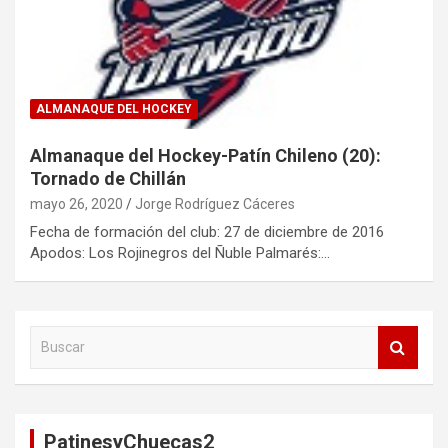
ALMANAQUE DEL HOCKEY
Almanaque del Hockey-Patín Chileno (20):
Tornado de Chillán
mayo 26, 2020
Jorge Rodríguez Cáceres
Fecha de formación del club: 27 de diciembre de 2016
Apodos: Los Rojinegros del Ñuble Palmarés:…
B
u
s
c
a
PatinesyChuecas2
r