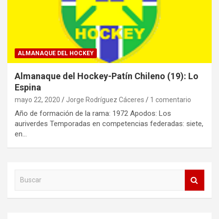
ALMANAQUE DEL HOCKEY
Almanaque del Hockey-Patín Chileno (19): Lo
Espina
mayo 22, 2020
Jorge Rodríguez Cáceres
1 comentario
Año de formación de la rama: 1972 Apodos: Los
auriverdes Temporadas en competencias federadas: siete,
en…
B
u
s
c
a