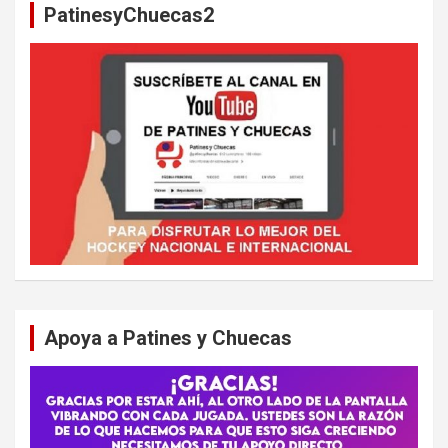
PatinesyChuecas2
r
Apoya a Patines y Chuecas