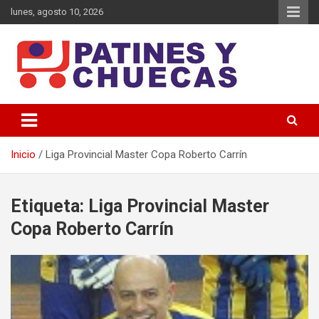
Saltar
lunes, agosto 10, 2026
al
contenido
Memoria y Actualidad del Hockey-Patín Nacional e Internacional
Patines y Chuecas
Inicio
Liga Provincial Master Copa Roberto Carrín
Etiqueta:
Liga Provincial Master
Copa Roberto Carrín