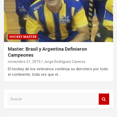
HOCKEY MASTER
Master: Brasil y Argentina Definieron
Campeones
noviembre 21, 2019
Jorge Rodríguez Cáceres
El hockey de los veteranos continúa su derrotero por todo
el continente, toda vez que el…
B
u
s
c