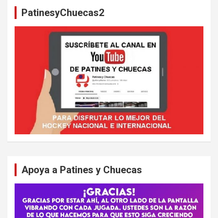
a
PatinesyChuecas2
r
Apoya a Patines y Chuecas