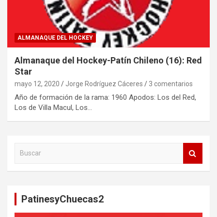
ALMANAQUE DEL HOCKEY
Almanaque del Hockey-Patín Chileno (16): Red
Star
mayo 12, 2020
Jorge Rodríguez Cáceres
3 comentarios
Año de formación de la rama: 1960 Apodos: Los del Red,
Los de Villa Macul, Los…
B
u
s
c
a
PatinesyChuecas2
r