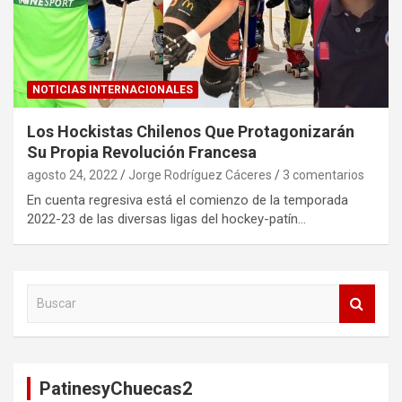
NOTICIAS INTERNACIONALES
Los Hockistas Chilenos Que Protagonizarán
Su Propia Revolución Francesa
agosto 24, 2022
Jorge Rodríguez Cáceres
3 comentarios
En cuenta regresiva está el comienzo de la temporada
2022-23 de las diversas ligas del hockey-patín…
B
u
s
c
a
PatinesyChuecas2
r