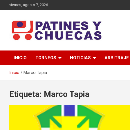
Saltar
viernes, agosto 7, 2026
al
contenido
Memoria y Actualidad del Hockey-Patín Nacional e Internaciona
Patines y Chuecas
INICIO
TORNEOS
NOTICIAS
ARBITRAJE
Inicio
Marco Tapia
Etiqueta:
Marco Tapia