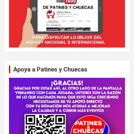
Apoya a Patines y Chuecas