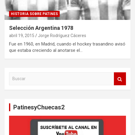
HISTORIA SOBRE PATINES
Selección Argentina 1978
abril 19, 2015
Jorge Rodríguez Cáceres
Fue en 1960, en Madrid, cuando el hockey trasandino avisó
que estaba creciendo al anotarse el…
B
u
s
c
a
PatinesyChuecas2
r