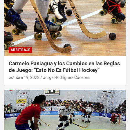
ARBITRAJE
Carmelo Paniagua y los Cambios en las Reglas
de Juego: “Esto No Es Fútbol Hockey”
octubre 19, 2023
Jorge Rodríguez Cáceres