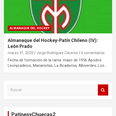
ALMANAQUE DEL HOCKEY
Almanaque del Hockey-Patín Chileno (IV):
León Prado
marzo 31, 2020
Jorge Rodríguez Cáceres
6 comentarios
Fecha de formación de la rama: mayo de 1956 Apodos:
Leonpradinos, Marianistas, La Academia, Albiverdes, Los…
B
u
s
c
a
PatinesyChuecas2
r