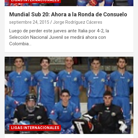
LIGAS INTERNACIONALES
Mundial Sub 20: Ahora a la Ronda de Consuelo
septiembre 24, 2015
Jorge Rodríguez Cáceres
Luego de perder este jueves ante Italia por 4-2, la
Selección Nacional Juvenil se medirá ahora con
Colombia…
LIGAS INTERNACIONALES