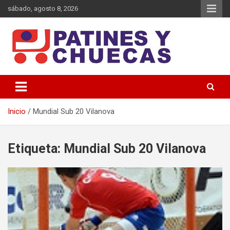
Saltar
sábado, agosto 8, 2026
al
contenido
Memoria y Actualidad del Hockey-Patín Nacional e Internacional
Patines y Chuecas
Inicio
Mundial Sub 20 Vilanova
Etiqueta:
Mundial Sub 20 Vilanova