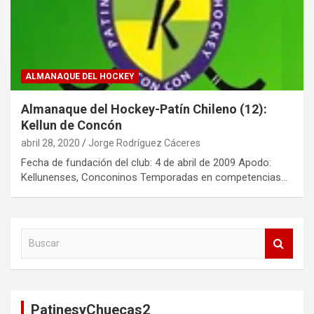
ALMANAQUE DEL HOCKEY
Almanaque del Hockey-Patín Chileno (12):
Kellun de Concón
abril 28, 2020
Jorge Rodríguez Cáceres
Fecha de fundación del club: 4 de abril de 2009 Apodo:
Kellunenses, Conconinos Temporadas en competencias…
B
u
s
c
a
PatinesyChuecas2
r