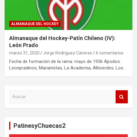
ALMANAQUE DEL HOCKEY
Almanaque del Hockey-Patín Chileno (IV):
León Prado
marzo 31, 2020
Jorge Rodríguez Cáceres
6 comentarios
Fecha de formación de la rama: mayo de 1956 Apodos:
Leonpradinos, Marianistas, La Academia, Albiverdes, Los…
B
u
s
c
a
PatinesyChuecas2
r