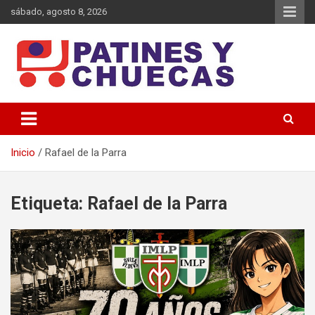
Saltar
sábado, agosto 8, 2026
al
contenido
Memoria y Actualidad del Hockey-Patín Nacional e Internacional
Patines y Chuecas
Inicio
Rafael de la Parra
Etiqueta:
Rafael de la Parra