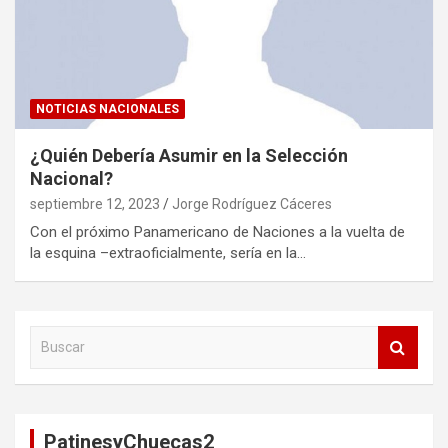
NOTICIAS NACIONALES
¿Quién Debería Asumir en la Selección
Nacional?
septiembre 12, 2023
Jorge Rodríguez Cáceres
Con el próximo Panamericano de Naciones a la vuelta de
la esquina –extraoficialmente, sería en la…
B
u
s
c
a
PatinesyChuecas2
r