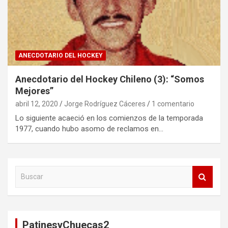
ANECDOTARIO DEL HOCKEY
Anecdotario del Hockey Chileno (3): “Somos
Mejores”
abril 12, 2020
Jorge Rodríguez Cáceres
1 comentario
Lo siguiente acaeció en los comienzos de la temporada
1977, cuando hubo asomo de reclamos en…
B
u
s
c
a
PatinesyChuecas2
r