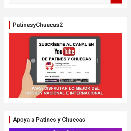
u
s
c
a
PatinesyChuecas2
r
Apoya a Patines y Chuecas