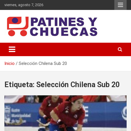
Saltar
viernes, agosto 7, 2026
al
contenido
Memoria y Actualidad del Hockey-Patín Nacional e Internacional
Patines y Chuecas
Inicio
Selección Chilena Sub 20
Etiqueta:
Selección Chilena Sub 20