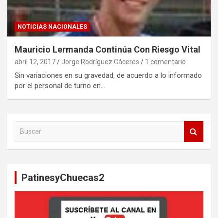
NOTICIAS NACIONALES
Mauricio Lermanda Continúa Con Riesgo Vital
abril 12, 2017
Jorge Rodríguez Cáceres
1 comentario
Sin variaciones en su gravedad, de acuerdo a lo informado
por el personal de turno en…
B
u
s
c
a
PatinesyChuecas2
r