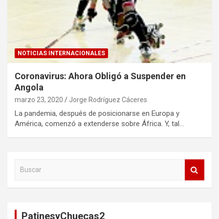
NOTICIAS INTERNACIONALES
Coronavirus: Ahora Obligó a Suspender en
Angola
marzo 23, 2020
Jorge Rodríguez Cáceres
La pandemia, después de posicionarse en Europa y
América, comenzó a extenderse sobre África. Y, tal…
B
u
s
c
a
PatinesyChuecas2
r