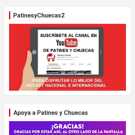
c
a
PatinesyChuecas2
r
Apoya a Patines y Chuecas