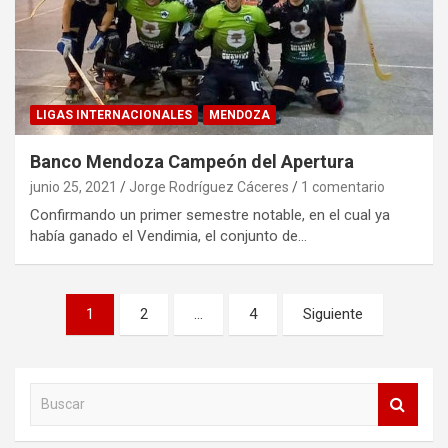
LIGAS INTERNACIONALES
MENDOZA
Banco Mendoza Campeón del Apertura
junio 25, 2021
Jorge Rodríguez Cáceres
1 comentario
Confirmando un primer semestre notable, en el cual ya
había ganado el Vendimia, el conjunto de…
Paginación
1
2
…
4
Siguiente
de
entradas
B
u
s