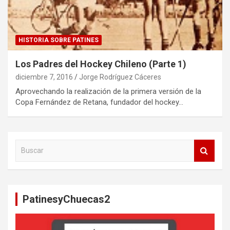
HISTORIA SOBRE PATINES
Los Padres del Hockey Chileno (Parte 1)
diciembre 7, 2016
Jorge Rodríguez Cáceres
Aprovechando la realización de la primera versión de la
Copa Fernández de Retana, fundador del hockey…
B
u
s
c
a
PatinesyChuecas2
r