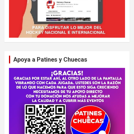
Apoya a Patines y Chuecas