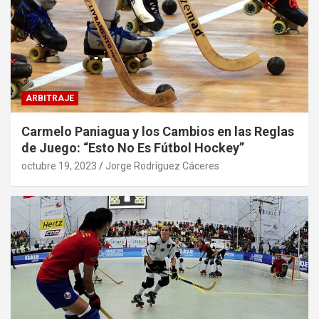
ARBITRAJE
Carmelo Paniagua y los Cambios en las Reglas
de Juego: “Esto No Es Fútbol Hockey”
octubre 19, 2023
Jorge Rodríguez Cáceres