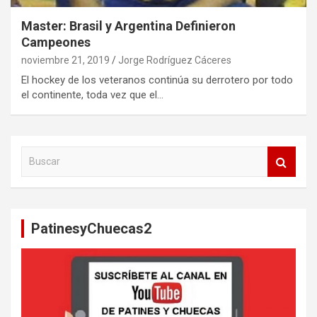
Master: Brasil y Argentina Definieron
Campeones
noviembre 21, 2019
Jorge Rodríguez Cáceres
El hockey de los veteranos continúa su derrotero por todo
el continente, toda vez que el…
B
u
s
c
a
PatinesyChuecas2
r