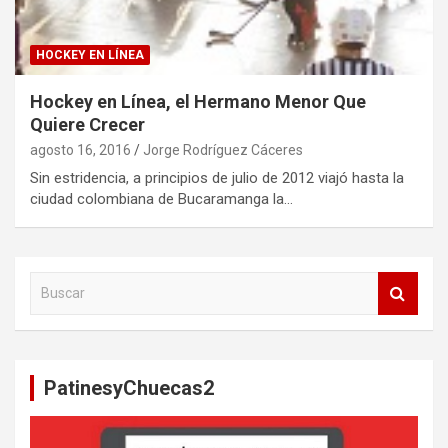
HOCKEY EN LÍNEA
Hockey en Línea, el Hermano Menor Que
Quiere Crecer
agosto 16, 2016
Jorge Rodríguez Cáceres
Sin estridencia, a principios de julio de 2012 viajó hasta la
ciudad colombiana de Bucaramanga la…
B
u
s
c
a
PatinesyChuecas2
r