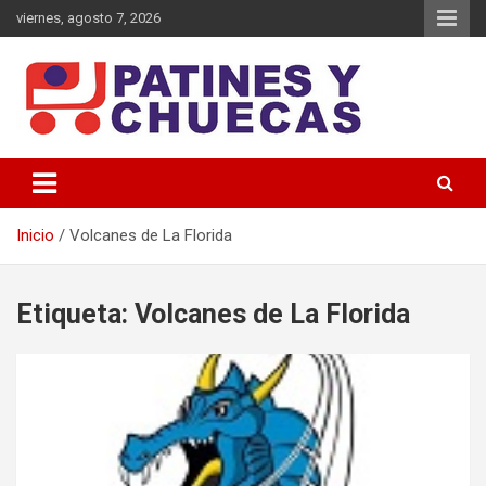
Saltar
viernes, agosto 7, 2026
al
contenido
Memoria y Actualidad del Hockey-Patín Nacional e Internacional
Patines y Chuecas
Inicio
Volcanes de La Florida
Etiqueta:
Volcanes de La Florida