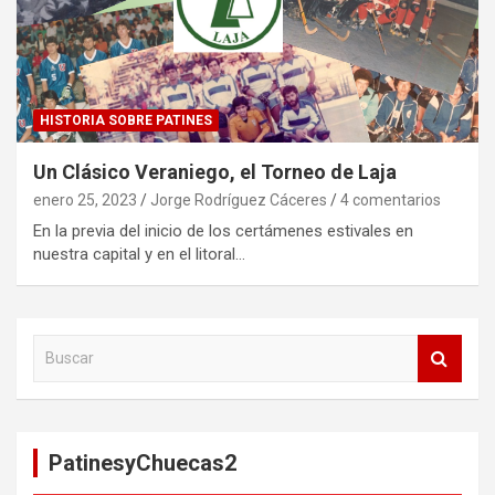
HISTORIA SOBRE PATINES
Un Clásico Veraniego, el Torneo de Laja
enero 25, 2023
Jorge Rodríguez Cáceres
4 comentarios
En la previa del inicio de los certámenes estivales en
nuestra capital y en el litoral…
B
u
s
c
a
PatinesyChuecas2
r