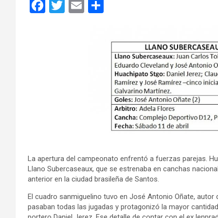
F
T
E
C
a
wi
m
o
ce
tt
ail
m
b
er
p
o
ar
o
tir
k
La apertura del campeonato enfrentó a fuerzas parejas. H
Llano Subercaseaux, que se estrenaba en canchas nacional
anterior en la ciudad brasileña de Santos.
El cuadro sanmiguelino tuvo en José Antonio Oñate, autor de
pasaban todas las jugadas y protagonizó la mayor cantidad
portero Daniel Jerez. Ese detalle de contar con el ex lenpra