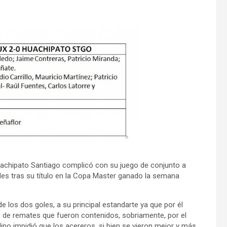
uachipato Santiago complicó con su juego de conjunto a
es tras su título en la Copa Master ganado la semana
 los dos goles, a su principal estandarte ya que por él
 de remates que fueron contenidos, sobriamente, por el
dino impidió que los acereros, si bien se vieron mejor y más