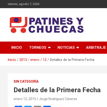
Saltar
viernes, agosto 7, 2026
al
contenido
Memoria y Actualidad del Hockey-Patín Nacional e Internaciona
Patines y Chuecas
INICIO
TORNEOS
NOTICIAS
ARBITRAJE
Inicio
2015
enero
12
Detalles de la Primera Fecha
SIN CATEGORÍA
Detalles de la Primera Fecha
enero 12, 2015
Jorge Rodríguez Cáceres