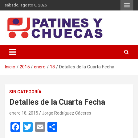
Saltar
sábado, agosto 8, 2026
al
contenido
Memoria y Actualidad del Hockey-Patín Nacional e Internacional
Patines y Chuecas
Inicio
2015
enero
18
Detalles de la Cuarta Fecha
SIN CATEGORÍA
Detalles de la Cuarta Fecha
enero 18, 2015
Jorge Rodríguez Cáceres
F
T
E
C
a
wi
m
o