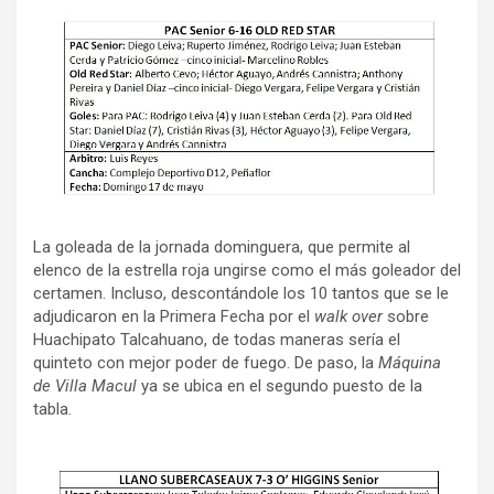
ce
tt
ail
m
b
er
p
o
ar
o
tir
k
La goleada de la jornada dominguera, que permite al
elenco de la estrella roja ungirse como el más goleador del
certamen. Incluso, descontándole los 10 tantos que se le
adjudicaron en la Primera Fecha por el
walk over
sobre
Huachipato Talcahuano, de todas maneras sería el
quinteto con mejor poder de fuego. De paso, la
Máquina
de Villa Macul
ya se ubica en el segundo puesto de la
tabla.