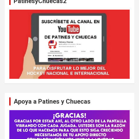
PatinesyChuecas2
r
Apoya a Patines y Chuecas