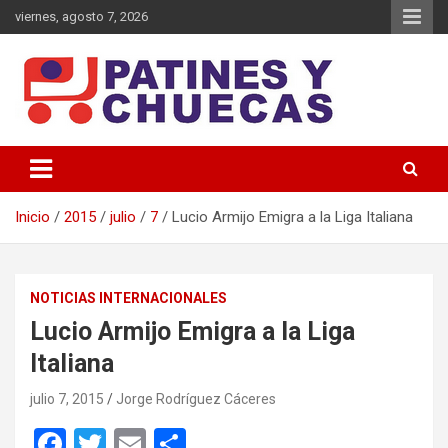
Saltar
viernes, agosto 7, 2026
al
contenido
Memoria y Actualidad del Hockey-Patín Nacional e Internacional
Patines y Chuecas
Inicio
2015
julio
7
Lucio Armijo Emigra a la Liga Italiana
NOTICIAS INTERNACIONALES
Lucio Armijo Emigra a la Liga
Italiana
julio 7, 2015
Jorge Rodríguez Cáceres
F
T
E
C