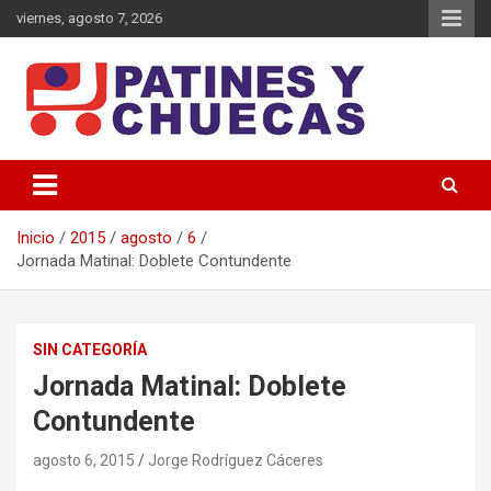
Saltar
viernes, agosto 7, 2026
al
contenido
Memoria y Actualidad del Hockey-Patín Nacional e Internacional
Patines y Chuecas
Inicio
2015
agosto
6
Jornada Matinal: Doblete Contundente
SIN CATEGORÍA
Jornada Matinal: Doblete
Contundente
agosto 6, 2015
Jorge Rodríguez Cáceres