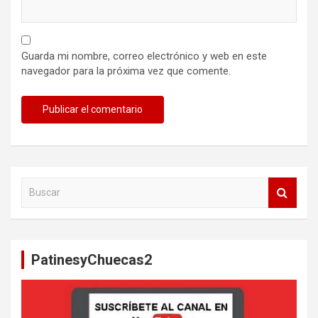
Guarda mi nombre, correo electrónico y web en este
navegador para la próxima vez que comente.
B
u
s
c
a
PatinesyChuecas2
r