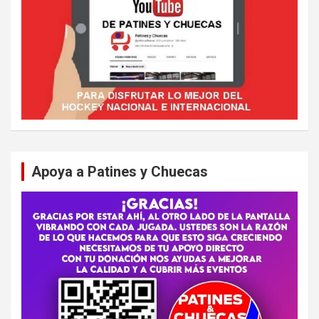
Apoya a Patines y Chuecas