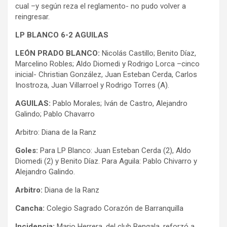
cual –y según reza el reglamento- no pudo volver a
reingresar.
LP BLANCO 6-2 AGUILAS
LEÓN PRADO BLANCO:
Nicolás Castillo; Benito Díaz,
Marcelino Robles; Aldo Diomedi y Rodrigo Lorca –cinco
inicial- Christian González, Juan Esteban Cerda, Carlos
Inostroza, Juan Villarroel y Rodrigo Torres (A).
AGUILAS:
Pablo Morales; Iván de Castro, Alejandro
Galindo; Pablo Chavarro
Arbitro: Diana de la Ranz
Goles:
Para LP Blanco: Juan Esteban Cerda (2), Aldo
Diomedi (2) y Benito Díaz. Para Aguila: Pablo Chivarro y
Alejandro Galindo.
Arbitro:
Diana de la Ranz
Cancha:
Colegio Sagrado Corazón de Barranquilla
Incidencia:
Mario Herrera, del club Bengala, reforzó a