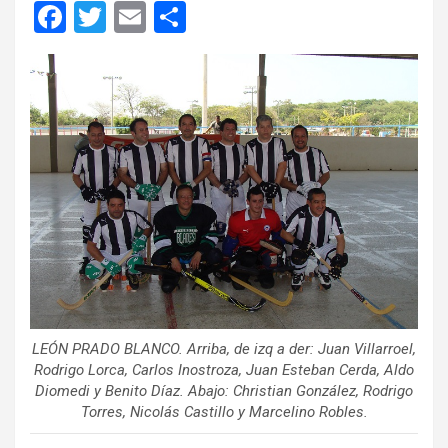
F
T
E
C
a
wi
m
o
ce
tt
ail
m
b
er
p
o
ar
o
tir
k
LEÓN PRADO BLANCO. Arriba, de izq a der: Juan Villarroel,
Rodrigo Lorca, Carlos Inostroza, Juan Esteban Cerda, Aldo
Diomedi y Benito Díaz. Abajo: Christian González, Rodrigo
Torres, Nicolás Castillo y Marcelino Robles.