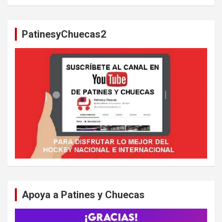
s
c
a
PatinesyChuecas2
r
Apoya a Patines y Chuecas