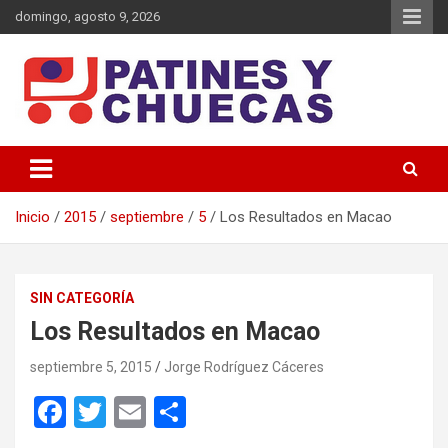
Saltar
domingo, agosto 9, 2026
al
contenido
Memoria y Actualidad del Hockey-Patín Nacional e Internacional
Patines y Chuecas
Inicio
2015
septiembre
5
Los Resultados en Macao
SIN CATEGORÍA
Los Resultados en Macao
septiembre 5, 2015
Jorge Rodríguez Cáceres
F
T
E
C
a
wi
m
o