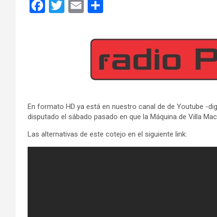
F
T
E
C
a
wi
m
o
ce
tt
ail
m
b
er
p
o
ar
o
tir
k
En formato HD ya está en nuestro canal de de Youtube -dig
disputado el sábado pasado en que la Máquina de Villa Macu
Las alternativas de este cotejo en el siguiente link: