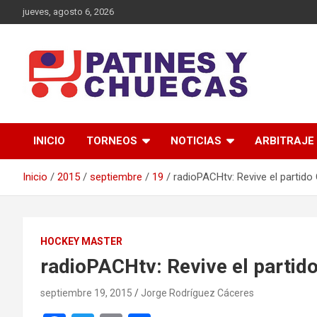
Saltar
jueves, agosto 6, 2026
al
contenido
Memoria y Actualidad del Hockey-Patín Nacional e Internaciona
Patines y Chuecas
INICIO
TORNEOS
NOTICIAS
ARBITRAJE
Inicio
2015
septiembre
19
radioPACHtv: Revive el partido
HOCKEY MASTER
radioPACHtv: Revive el partid
septiembre 19, 2015
Jorge Rodríguez Cáceres