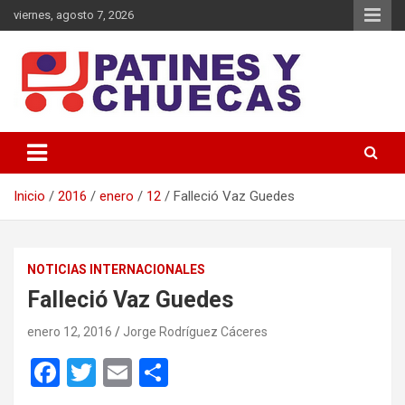
Saltar
viernes, agosto 7, 2026
al
contenido
Memoria y Actualidad del Hockey-Patín Nacional e Internacional
Patines y Chuecas
Inicio
2016
enero
12
Falleció Vaz Guedes
NOTICIAS INTERNACIONALES
Falleció Vaz Guedes
enero 12, 2016
Jorge Rodríguez Cáceres
F
T
E
C
a
wi
m
o