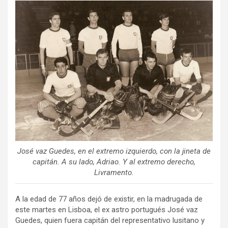
ce
tt
ail
m
b
er
p
o
ar
o
tir
k
José vaz Guedes, en el extremo izquierdo, con la jineta de
capitán. A su lado, Adriao. Y al extremo derecho,
Livramento.
A la edad de 77 años dejó de existir, en la madrugada de
este martes en Lisboa, el ex astro portugués José vaz
Guedes, quien fuera capitán del representativo lusitano y