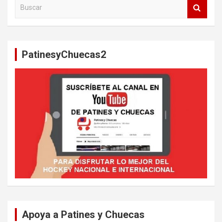
B
u
s
c
a
PatinesyChuecas2
r
Apoya a Patines y Chuecas