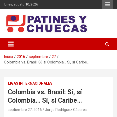
Saltar
lunes, agosto 10, 2026
al
contenido
Memoria y Actualidad del Hockey-Patín Nacional e Internacional
Patines y Chuecas
Inicio
2016
septiembre
27
Colombia vs. Brasil: Sí, sí Colombia… Sí, sí Caribe…
LIGAS INTERNACIONALES
Colombia vs. Brasil: Sí, sí
Colombia… Sí, sí Caribe…
septiembre 27, 2016
Jorge Rodríguez Cáceres