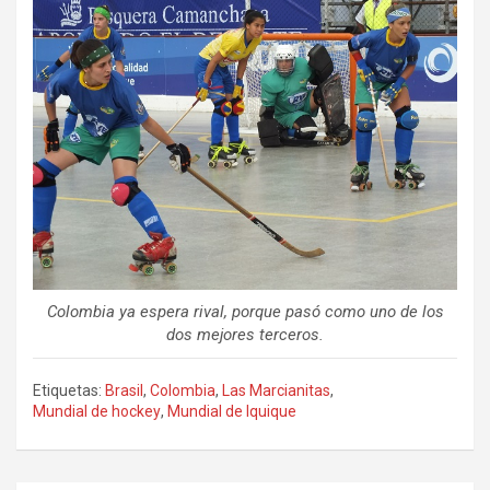
Colombia ya espera rival, porque pasó como uno de los
dos mejores terceros.
Etiquetas:
Brasil
,
Colombia
,
Las Marcianitas
,
Mundial de hockey
,
Mundial de Iquique