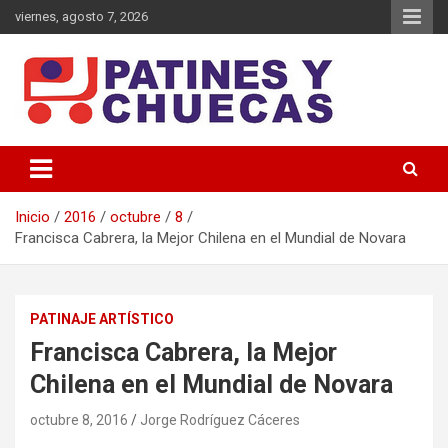
Saltar
viernes, agosto 7, 2026
al
contenido
Memoria y Actualidad del Hockey-Patín Nacional e Internacional
Patines y Chuecas
Inicio
2016
octubre
8
Francisca Cabrera, la Mejor Chilena en el Mundial de Novara
PATINAJE ARTÍSTICO
Francisca Cabrera, la Mejor
Chilena en el Mundial de Novara
octubre 8, 2016
Jorge Rodríguez Cáceres