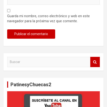
Guarda mi nombre, correo electrónico y web en este
navegador para la próxima vez que comente.
B
u
s
c
a
PatinesyChuecas2
r