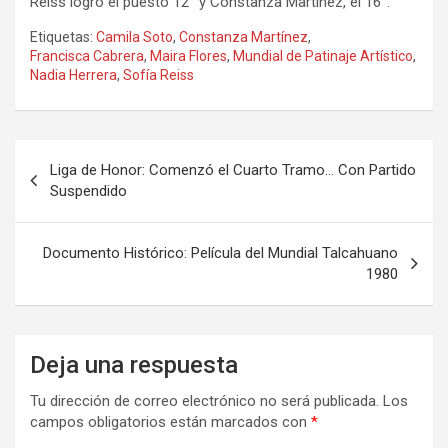
Reiss logró el puesto 12° y Constanza Martínez, el 16°.
Etiquetas:
Camila Soto
,
Constanza Martínez
,
Francisca Cabrera
,
Maira Flores
,
Mundial de Patinaje Artístico
,
Nadia Herrera
,
Sofía Reiss
Navegación
Liga de Honor: Comenzó el Cuarto Tramo… Con Partido
de
Suspendido
entradas
Documento Histórico: Película del Mundial Talcahuano
1980
Deja una respuesta
Tu dirección de correo electrónico no será publicada.
Los
campos obligatorios están marcados con
*