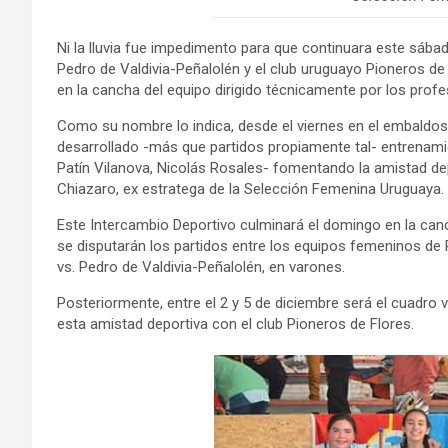
Ni la lluvia fue impedimento para que continuara este sábad
Pedro de Valdivia-Peñalolén y el club uruguayo Pioneros de
en la cancha del equipo dirigido técnicamente por los prof
Como su nombre lo indica, desde el viernes en el embaldo
desarrollado -más que partidos propiamente tal- entrenamie
Patín Vilanova, Nicolás Rosales- fomentando la amistad d
Chiazaro, ex estratega de la Selección Femenina Uruguaya.
Este Intercambio Deportivo culminará el domingo en la canch
se disputarán los partidos entre los equipos femeninos de P
vs. Pedro de Valdivia-Peñalolén, en varones.
Posteriormente, entre el 2 y 5 de diciembre será el cuadro 
esta amistad deportiva con el club Pioneros de Flores.