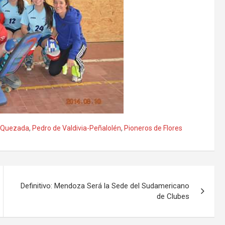
e Quezada
,
Pedro de Valdivia-Peñalolén
,
Pioneros de Flores
Definitivo: Mendoza Será la Sede del Sudamericano
de Clubes