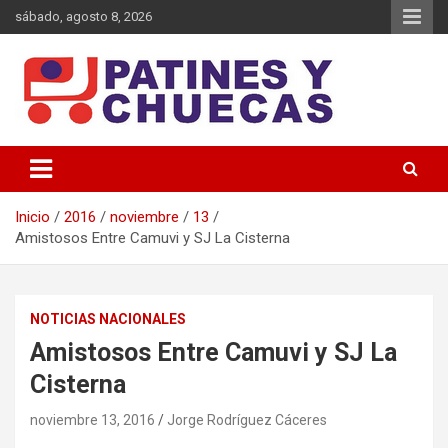
Saltar
sábado, agosto 8, 2026
al
contenido
Memoria y Actualidad del Hockey-Patín Nacional e Internacional
Patines y Chuecas
Inicio
2016
noviembre
13
Amistosos Entre Camuvi y SJ La Cisterna
NOTICIAS NACIONALES
Amistosos Entre Camuvi y SJ La
Cisterna
noviembre 13, 2016
Jorge Rodríguez Cáceres