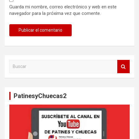
Guarda mi nombre, correo electrónico y web en este
navegador para la próxima vez que comente.
B
u
s
c
a
PatinesyChuecas2
r