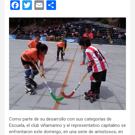
F
T
E
C
a
wi
m
o
ce
tt
ail
m
b
er
p
o
ar
o
tir
k
Como parte de su desarrollo con sus categorías de
Escuela, el club viñamarino y el representativo capitalino se
enfrentaron este domingo, en una serie de amistosos, en