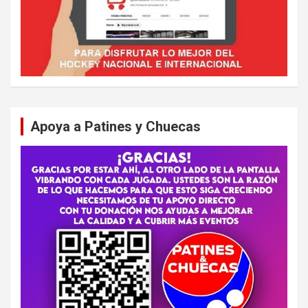
Apoya a Patines y Chuecas